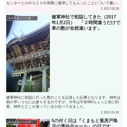
センターとのやりとりや実際に修理してもらったことについて書いて
ます。
2017.05.20
健軍神社で初詣してきた（2017
熊本市及びその周辺地域の話題
年1月2日） 「２時間違うだけで
車の数が全然違います」
健軍神社に初詣に行った際のことを記述した記事となります。例年は
朝の早いうちにお参りするのですが、今年は午前9時ちょっと前に到
着。例年とどこが違っているか比べてみました。
2017.01.02
5の付く日は『くまもと菓房戸島
熊本市及びその周辺地域の話題
店の選外品セール』の日です