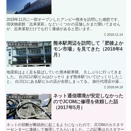
2018年11月に一部オープンしたアンビー熊本を訪問した感想です。
現状物産館「志来菜彩」などいくつかの店舗しかまだ開いてません
が、志来菜彩だけでも行く価値があると思います。
2018.11.14
熊本駅周辺を訪問して「肥後よか
熊本市及びその周辺地域の話題
モン市場」を見てきた（2018年4
月）
地震前はよく足を延ばしていた熊本駅界隈。 久しぶりに行ってきま
した。 白川口の駅ビルはひっそり まず熊本駅ついてびっくりしたこ
と。 白川口にある駅ビルの店が全部しまってる。 旅行代理店や薬局
があったのに全部もぬけの殻。 さらに2階に行くエス...
2018.04.19
ネット通信環境が安定しなかった
熊本市及びその周辺地域の話題
のでJCOMに修理を依頼した話
（2017年5月）
ネットの切断が断続的に起こるようになったので、JCOMのカスタマ
ーセンターに連絡して修理してもらいました。この記事はカスタマー