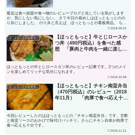
最近は食べ放題や食べ物のレビューブログと化している気がします
が、気にしない気にしない。 さて今日の昼めしはほっともっとのの
り弁にしました。 のり弁と言えば、ほっともっとの看板商品。 ちょ
っと前に300円に値段を統一したことで話題になってまし...
2018.06.01
【ほっともっと】牛とじロースか
ほっともっとのお弁当のレビュー
つ丼（490円税込）を食べた感
想 「豚肉と牛肉を一緒に楽しめ
至福の一時へ」
ほっともっとの牛とじロースカツ丼のレビュー記事です。2つのメイ
ンを楽しめてリッチな気分になれます。
2019.10.08
【ほっともっと】チキン南蛮弁当
ほっともっとのお弁当のレビュー
（470円税込）のレビュー（2018
年11月） 「肉厚で食べ応え十分
過ぎる」
今回レビューしたのはほっともっとの「チキン南蛮弁当」です。甘酢
と南蛮ソースのおかげで味付けバッチリ。さらにチキン自体が肉厚で
食べ応えも十分です。
2018.11.21