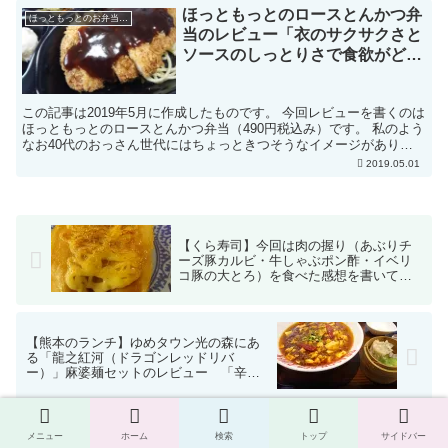
ほっともっとのロースとんかつ弁
ほっともっとのお弁当のレビュー
当のレビュー「衣のサクサクさと
ソースのしっとりさで食欲がどん
どんわきます」
この記事は2019年5月に作成したものです。 今回レビューを書くのは
ほっともっとのロースとんかつ弁当（490円税込み）です。 私のよう
なお40代のおっさん世代にはちょっときつそうなイメージがありま
すが、サクサクで予想に反してどんどん食べてい...
2019.05.01
【くら寿司】今回は肉の握り（あぶりチ
ーズ豚カルビ・牛しゃぶポン酢・イベリ
コ豚の大とろ）を食べた感想を書いてみ
る（2018年8月）
【熊本のランチ】ゆめタウン光の森にあ
る「龍之紅河（ドラゴンレッドリバ
ー）」麻婆麺セットのレビュー 「辛さ
はあるけど食べ続けることができるレベ
ル」
ホーム
ほっともっとのお弁当のレビュー
メニュー
ホーム
検索
トップ
サイドバー